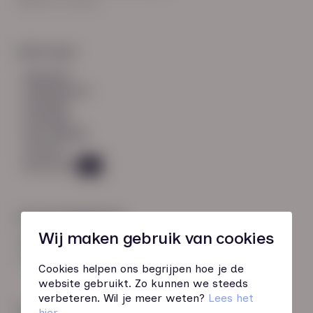
8021 EV Zwolle
Snel naar:
diensten
werknemers
verhalen
inzichten
over HN-AB
contact
Vacatures
46
Contactgegevens
Wij maken gebruik van cookies
085 760 51 04
info@hn-ab.nl
Cookies helpen ons begrijpen hoe je de
website gebruikt. Zo kunnen we steeds
verbeteren. Wil je meer weten?
Lees het
Onze initiatieven
hier
.