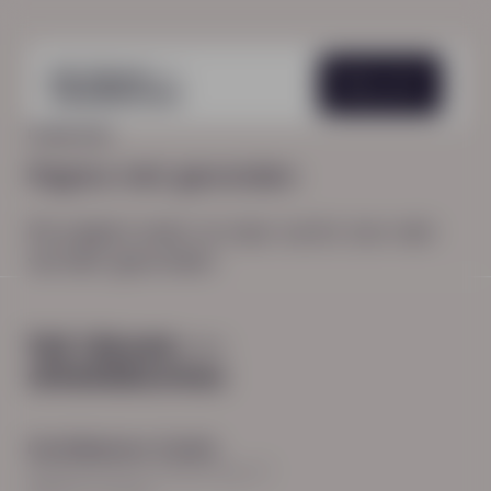
Menu
HOME
404
Pagina niet gevonden
De pagina waar je naar zocht, kon niet
worden gevonden.
Hoofdkantoor Zwolle
Burgemeester Roelenweg 13