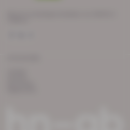
Wij zijn op werkdagen bereikbaar van: 08:30 tot
17:00 uur.
© HN-AB 2025
verhalen
inzichten
Keurmerken
Reglementen