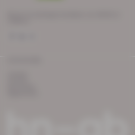
Wij zijn op werkdagen bereikbaar van: 08:30 tot
17:00 uur.
© HN-AB 2025
verhalen
inzichten
Keurmerken
Reglementen