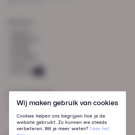
8021 EV Zwolle
Snel naar:
diensten
werknemers
verhalen
inzichten
over HN-AB
contact
Vacatures
45
Contactgegevens
Wij maken gebruik van cookies
085 760 51 04
info@hn-ab.nl
Cookies helpen ons begrijpen hoe je de
website gebruikt. Zo kunnen we steeds
verbeteren. Wil je meer weten?
Lees het
Onze initiatieven
hier
.