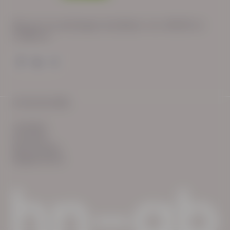
Wij zijn op werkdagen bereikbaar van: 08:30 tot
17:00 uur.
© HN-AB 2025
verhalen
inzichten
Keurmerken
Reglementen