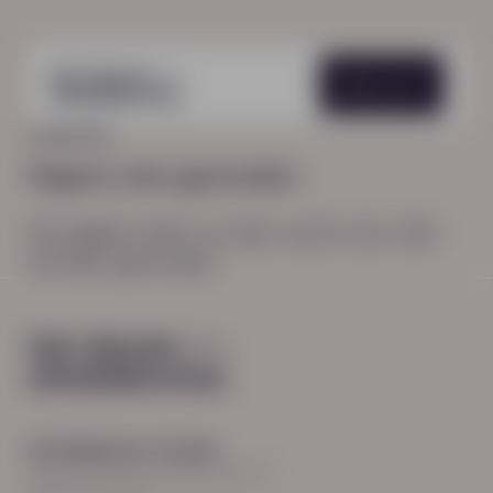
Menu
HOME
404
Pagina niet gevonden
De pagina waar je naar zocht, kon niet
worden gevonden.
Hoofdkantoor Zwolle
Burgemeester Roelenweg 13