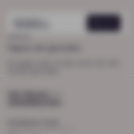
Menu
HOME
404
Pagina niet gevonden
De pagina waar je naar zocht, kon niet
worden gevonden.
Hoofdkantoor Zwolle
Burgemeester Roelenweg 13