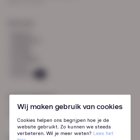
8021 EV Zwolle
Snel naar:
diensten
werknemers
verhalen
inzichten
over HN-AB
contact
Vacatures
49
Contactgegevens
Wij maken gebruik van cookies
085 760 51 04
info@hn-ab.nl
Cookies helpen ons begrijpen hoe je de
website gebruikt. Zo kunnen we steeds
verbeteren. Wil je meer weten?
Lees het
Onze initiatieven
hier
.