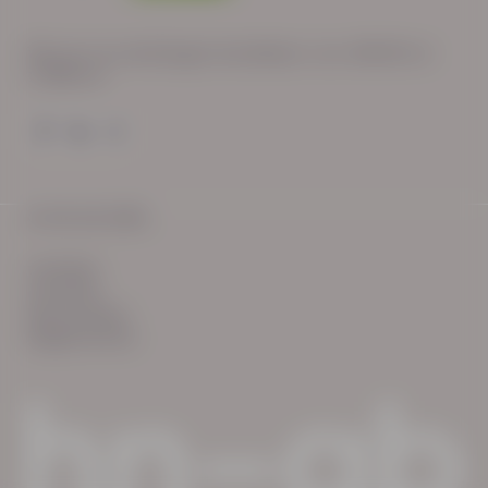
Wij zijn op werkdagen bereikbaar van: 08:30 tot
17:00 uur.
© HN-AB 2025
verhalen
inzichten
Keurmerken
Reglementen