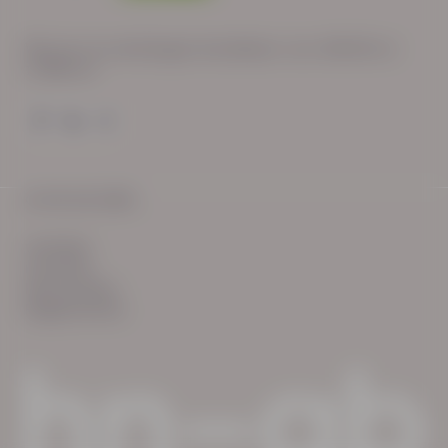
Wij zijn op werkdagen bereikbaar van: 08:30 tot
17:00 uur.
© HN-AB 2025
verhalen
inzichten
Keurmerken
Reglementen