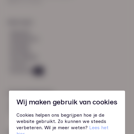
8021 EV Zwolle
Snel naar:
diensten
werknemers
verhalen
inzichten
over HN-AB
contact
Vacatures
49
Contactgegevens
Wij maken gebruik van cookies
085 760 51 04
info@hn-ab.nl
Cookies helpen ons begrijpen hoe je de
website gebruikt. Zo kunnen we steeds
verbeteren. Wil je meer weten?
Lees het
Onze initiatieven
hier
.