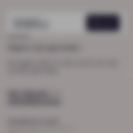
Menu
HOME
404
Pagina niet gevonden
De pagina waar je naar zocht, kon niet
worden gevonden.
Hoofdkantoor Zwolle
Burgemeester Roelenweg 13