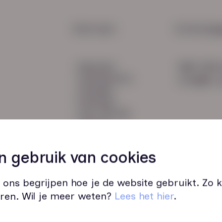
1000
Krab
HR Service
Snel naar:
Contactge
Payroll
diensten
085 760 
Salarisadministratie
werknemers
info@hn-a
verhalen
inzichten
over HN-AB
contact
Vacatures
45
n gebruik van cookies
 ons begrijpen hoe je de website gebruikt. Zo
ren. Wil je meer weten?
Lees het hier
.
Wij zijn op werkdagen bereikbaar v