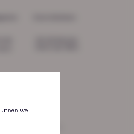
 Voorbeelden column Eric
be
gevens
Onze initiatieven
HN-AB Member
51 04
Sterk naar Werk
b.nl
 kunnen we
an: 08:30 tot 17:00 uur.