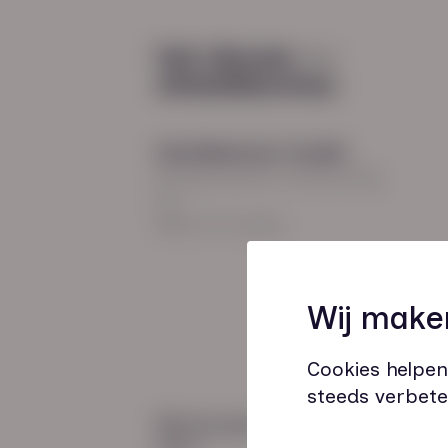
Diensten
Recruitment
Payroll
2026
Uitzenden en detacheren
Werving en selectie
Hoofdkantoor Zwolle
Inclusieve instroom
Burgemeester Roelenweg
13
8021 EV Zwolle
Coaching
Wij make
Outplacement
Loopbaanbegeleiding
Cookies helpen
steeds verbete
Wij zijn gecertificeerd
door: