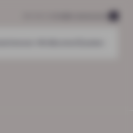
085 760 51 04
info@hn-ab.nl
vacatures
45
nzichten
over HN-AB
contact
zoeken
HN-AB Werkbaar Portaal
Ga naar jouw
arbeidsvoorwaardenpakket