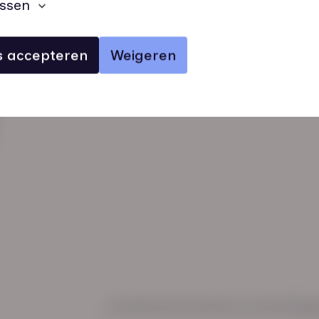
ssen
es accepteren
Weigeren
verhalen
inzichten
Keurmerken
Regl