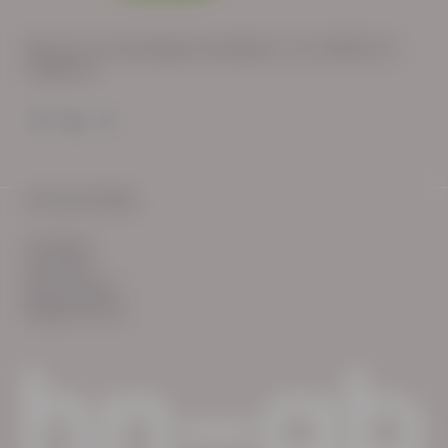
Wij zijn op werkdagen bereikbaar van: 08:30 tot
17:00 uur.
© HN-AB 2025
verhalen
inzichten
Keurmerken
Reglementen