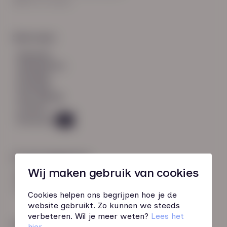
8021 EV Zwolle
Snel naar:
diensten
werknemers
verhalen
inzichten
over HN-AB
contact
Vacatures
49
Contactgegevens
Wij maken gebruik van cookies
085 760 51 04
info@hn-ab.nl
Cookies helpen ons begrijpen hoe je de
website gebruikt. Zo kunnen we steeds
verbeteren. Wil je meer weten?
Lees het
Onze initiatieven
hier
.