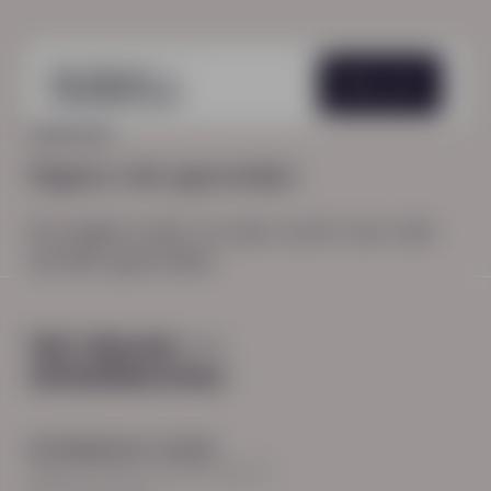
Menu
HOME
404
Pagina niet gevonden
De pagina waar je naar zocht, kon niet
worden gevonden.
Hoofdkantoor Zwolle
Burgemeester Roelenweg 13