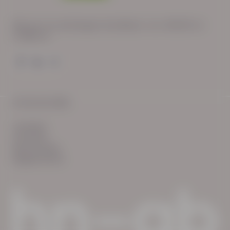
Wij zijn op werkdagen bereikbaar van: 08:30 tot
17:00 uur.
© HN-AB 2025
verhalen
inzichten
Keurmerken
Reglementen