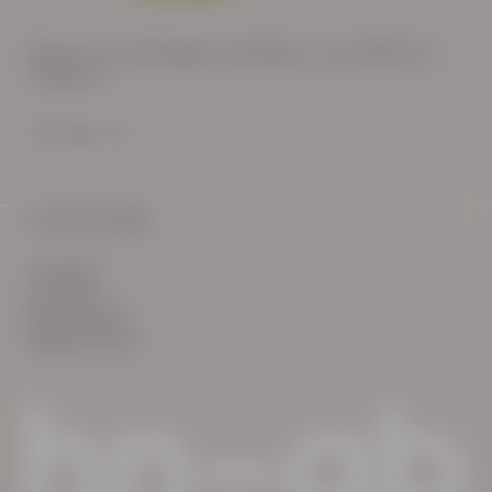
Wij zijn op werkdagen bereikbaar van: 08:30 tot
17:00 uur.
© HN-AB 2025
verhalen
inzichten
Keurmerken
Reglementen