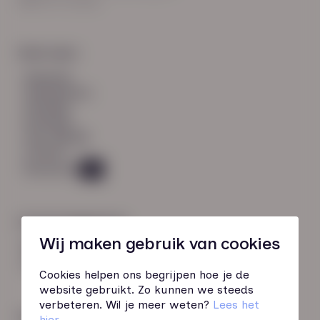
8021 EV Zwolle
Snel naar:
diensten
werknemers
verhalen
inzichten
over HN-AB
contact
Vacatures
45
Contactgegevens
Wij maken gebruik van cookies
085 760 51 04
info@hn-ab.nl
Cookies helpen ons begrijpen hoe je de
website gebruikt. Zo kunnen we steeds
verbeteren. Wil je meer weten?
Lees het
Onze initiatieven
hier
.