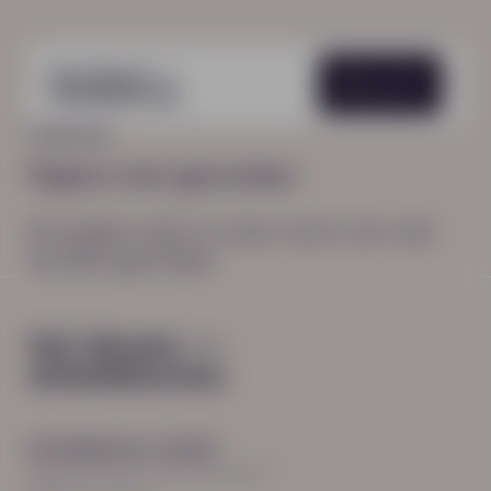
Menu
HOME
404
Pagina niet gevonden
De pagina waar je naar zocht, kon niet
worden gevonden.
Hoofdkantoor Zwolle
Burgemeester Roelenweg 13