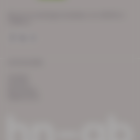
Wij zijn op werkdagen bereikbaar van: 08:30 tot
17:00 uur.
© HN-AB 2025
verhalen
inzichten
Keurmerken
Reglementen