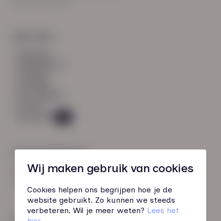
8021 EV Zwolle
Snel naar:
diensten
werknemers
verhalen
inzichten
over HN-AB
contact
Vacatures
49
Contactgegevens
Wij maken gebruik van cookies
085 760 51 04
info@hn-ab.nl
Cookies helpen ons begrijpen hoe je de
website gebruikt. Zo kunnen we steeds
verbeteren. Wil je meer weten?
Lees het
Onze initiatieven
hier
.