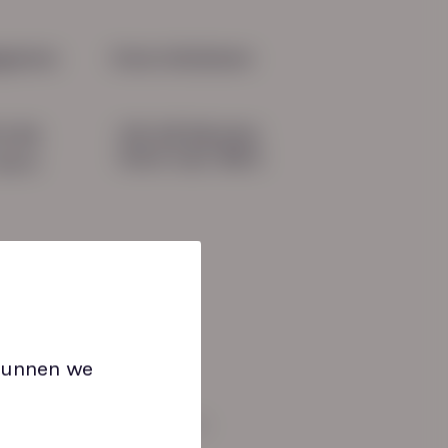
oor re-integratie: van
ichting naar kans
gevens
Onze initiatieven
HN-AB Member
51 04
Sterk naar Werk
b.nl
 kunnen we
an: 08:30 tot 17:00 uur.