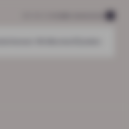
085 760 51 04
info@hn-ab.nl
vacatures
49
nzichten
over HN-AB
contact
zoeken
HN-AB Werkbaar Portaal
Ga naar jouw
arbeidsvoorwaardenpakket