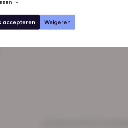
ssen
es accepteren
Weigeren
verhalen
inzichten
Keurmerken
Regl