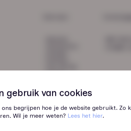
2e sp
verpl
HR Service
Snel naar:
Contactge
Payroll
diensten
085 760 
Salarisadministratie
werknemers
info@hn-a
verhalen
inzichten
over HN-AB
contact
Vacatures
49
n gebruik van cookies
 ons begrijpen hoe je de website gebruikt. Zo
ren. Wil je meer weten?
Lees het hier
.
Wij zijn op werkdagen bereikbaar v