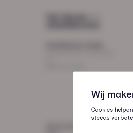
Diensten
Recruitment
Payroll
2026
Uitzenden en detacheren
Werving en selectie
Hoofdkantoor Zwolle
Inclusieve instroom
Burgemeester Roelenweg
13
8021 EV Zwolle
Coaching
Wij make
Outplacement
Loopbaanbegeleiding
Cookies helpen
steeds verbete
Wij zijn gecertificeerd
door: