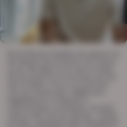
HOME
WERKNEMERS
Bij Het Nieuwe Arbeidsbureau geloven we
dat iedereen die wil werken, kan werken.
Jij ook. Wij helpen je om werk te vinden
dat bij je past én om duurzaam aan het
werk te blijven. Of je nu op zoek bent
naar een nieuwe baan, tijdelijk werk,
begeleiding bij re-integratie of
ondersteuning in je loopbaan, wij staan
naast je. Met onze vier diensten – Zoeken
& vinden, Organisatie advies, Reïntegratie