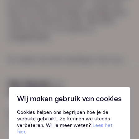
& coaching en HR services – zorgen we
dat jouw werk niet alleen vandaag klopt,
maar ook toekomst heeft. We kijken
verder dan je cv en denken in
mogelijkheden.
Zo maken we werk werkbaar. Voor jou.
Wij maken gebruik van cookies
Cookies helpen ons begrijpen hoe je de
Hoofdkantoor Zwolle
website gebruikt. Zo kunnen we steeds
Burgemeester Roelenweg 13
verbeteren. Wil je meer weten?
Lees het
8021 EV Zwolle
hier
.