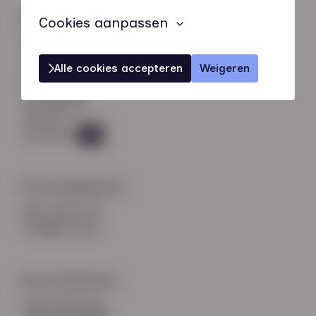
Snel naar:
Cookies aanpassen
diensten
werknemers
Alle cookies accepteren
Weigeren
verhalen
inzichten
over HN-AB
contact
Vacatures
48
Contactgegevens
085 760 51 04
info@hn-ab.nl
Onze initiatieven
HN-AB Member