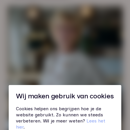
Wij maken gebruik van cookies
Cookies helpen ons begrijpen hoe je de
website gebruikt. Zo kunnen we steeds
verbeteren. Wil je meer weten?
Lees het
hier
.