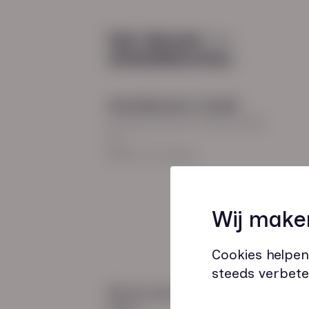
Diensten
Recruitment
Payroll
2026
Uitzenden en detacheren
Werving en selectie
Hoofdkantoor Zwolle
Inclusieve instroom
Burgemeester Roelenweg
13
8021 EV Zwolle
Coaching
Wij make
Outplacement
Loopbaanbegeleiding
Cookies helpen
steeds verbete
Wij zijn gecertificeerd
door: