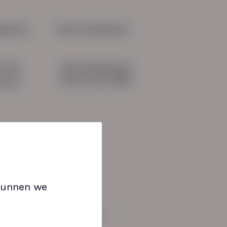
iteit op de werkvloer begint
erk dat past
gevens
Onze initiatieven
HN-AB Member
51 04
Sterk naar Werk
b.nl
 kunnen we
an: 08:30 tot 17:00 uur.