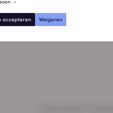
ssen
es accepteren
Weigeren
verhalen
inzichten
Keurmerken
Regl