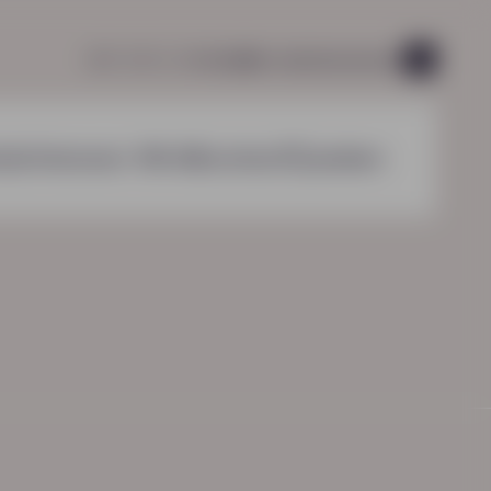
085 760 51 04
info@hn-ab.nl
vacatures
49
nzichten
over HN-AB
contact
zoeken
HN-AB Werkbaar Portaal
Ga naar jouw
arbeidsvoorwaardenpakket