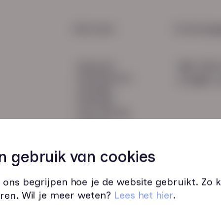
Vital
bij w
HR Service
Snel naar:
Contactge
Payroll
diensten
085 760 
Salarisadministratie
werknemers
info@hn-a
verhalen
inzichten
over HN-AB
contact
Vacatures
49
n gebruik van cookies
 ons begrijpen hoe je de website gebruikt. Zo
ren. Wil je meer weten?
Lees het hier
.
Wij zijn op werkdagen bereikbaar v