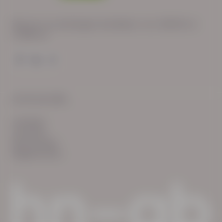
Wij zijn op werkdagen bereikbaar van: 08:30 tot
17:00 uur.
© HN-AB 2025
verhalen
inzichten
Keurmerken
Reglementen