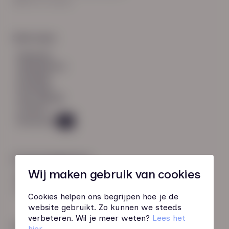
8021 EV Zwolle
Snel naar:
diensten
werknemers
verhalen
inzichten
over HN-AB
contact
Vacatures
49
Contactgegevens
Wij maken gebruik van cookies
085 760 51 04
info@hn-ab.nl
Cookies helpen ons begrijpen hoe je de
website gebruikt. Zo kunnen we steeds
verbeteren. Wil je meer weten?
Lees het
Onze initiatieven
hier
.