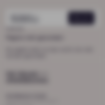
Menu
HOME
404
Pagina niet gevonden
De pagina waar je naar zocht, kon niet
worden gevonden.
Hoofdkantoor Zwolle
Burgemeester Roelenweg 13