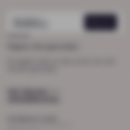
Menu
HOME
404
Pagina niet gevonden
De pagina waar je naar zocht, kon niet
worden gevonden.
Hoofdkantoor Zwolle
Burgemeester Roelenweg 13