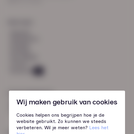
8021 EV Zwolle
Snel naar:
diensten
werknemers
verhalen
inzichten
over HN-AB
contact
Vacatures
45
Contactgegevens
Wij maken gebruik van cookies
085 760 51 04
info@hn-ab.nl
Cookies helpen ons begrijpen hoe je de
website gebruikt. Zo kunnen we steeds
verbeteren. Wil je meer weten?
Lees het
Onze initiatieven
hier
.