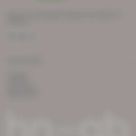
Wij zijn op werkdagen bereikbaar van: 08:30 tot
17:00 uur.
© HN-AB 2025
verhalen
inzichten
Keurmerken
Reglementen