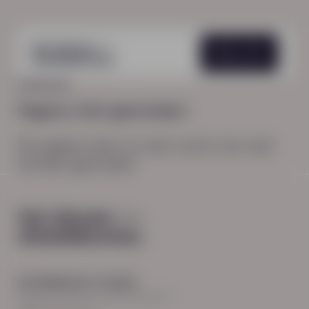
Menu
HOME
404
Pagina niet gevonden
De pagina waar je naar zocht, kon niet
worden gevonden.
Hoofdkantoor Zwolle
Burgemeester Roelenweg 13