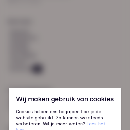
8021 EV Zwolle
Snel naar:
diensten
werknemers
verhalen
inzichten
over HN-AB
contact
Vacatures
49
Contactgegevens
Wij maken gebruik van cookies
085 760 51 04
info@hn-ab.nl
Cookies helpen ons begrijpen hoe je de
website gebruikt. Zo kunnen we steeds
verbeteren. Wil je meer weten?
Lees het
Onze initiatieven
hier
.