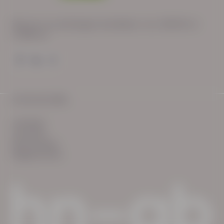
Wij zijn op werkdagen bereikbaar van: 08:30 tot
17:00 uur.
© HN-AB 2025
verhalen
inzichten
Keurmerken
Reglementen