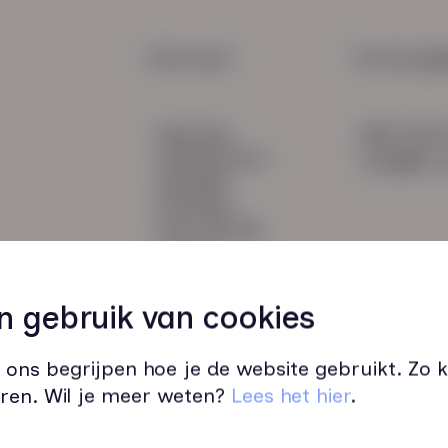
waaro
bij st
HR Service
Snel naar:
Contactge
Payroll
diensten
085 760 
Salarisadministratie
werknemers
info@hn-a
verhalen
inzichten
over HN-AB
contact
Vacatures
44
n gebruik van cookies
 ons begrijpen hoe je de website gebruikt. Zo
ren. Wil je meer weten?
Lees het hier
.
Wij zijn op werkdagen bereikbaar v