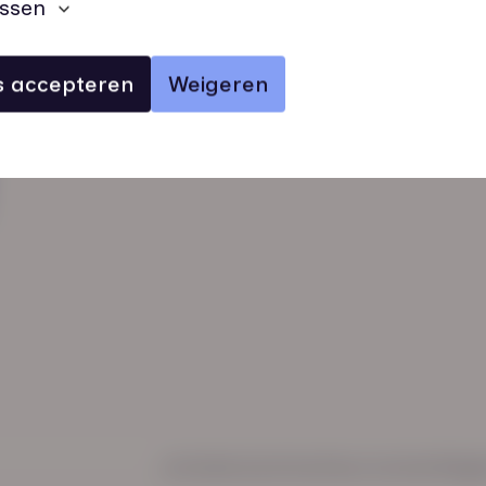
ssen
es accepteren
Weigeren
verhalen
inzichten
Keurmerken
Regl