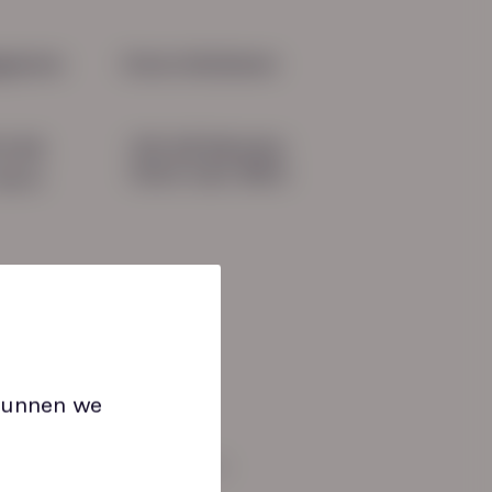
m productiviteit begint
abiliteit
gevens
Onze initiatieven
HN-AB Member
51 04
Sterk naar Werk
b.nl
 kunnen we
an: 08:30 tot 17:00 uur.