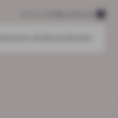
085 760 51 04
info@hn-ab.nl
vacatures
44
nzichten
over HN-AB
contact
zoeken
HN-AB Werkbaar Portaal
Ga naar jouw
enden in de schoonmaak:
arbeidsvoorwaardenpakket