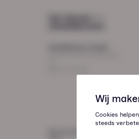
Diensten
Recruitment
Payroll
2026
Uitzenden en detacheren
Werving en selectie
Hoofdkantoor Zwolle
Inclusieve instroom
Burgemeester Roelenweg
13
8021 EV Zwolle
Coaching
Wij make
Outplacement
Loopbaanbegeleiding
Cookies helpen
steeds verbete
Wij zijn gecertificeerd
door: