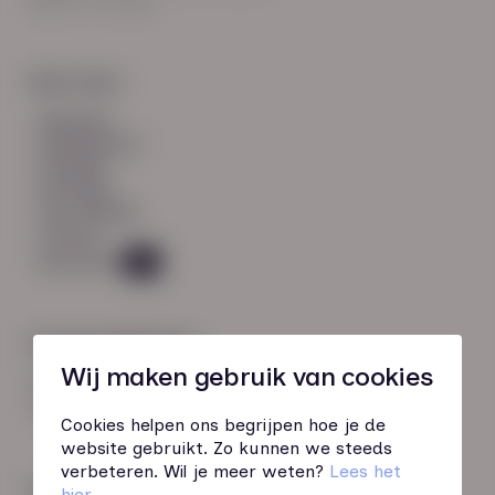
8021 EV Zwolle
Snel naar:
diensten
werknemers
verhalen
inzichten
over HN-AB
contact
Vacatures
45
Contactgegevens
Wij maken gebruik van cookies
085 760 51 04
info@hn-ab.nl
Cookies helpen ons begrijpen hoe je de
website gebruikt. Zo kunnen we steeds
verbeteren. Wil je meer weten?
Lees het
Onze initiatieven
hier
.