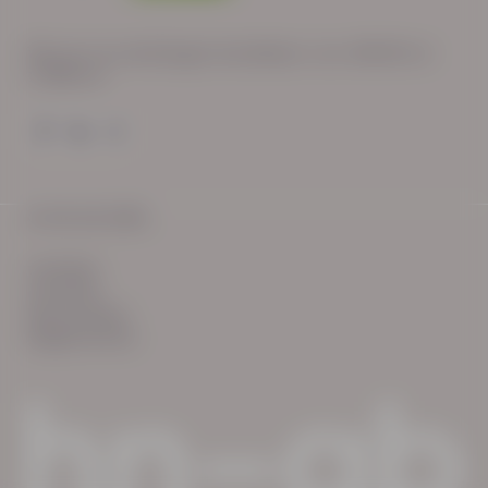
Wij zijn op werkdagen bereikbaar van: 08:30 tot
17:00 uur.
© HN-AB 2025
verhalen
inzichten
Keurmerken
Reglementen