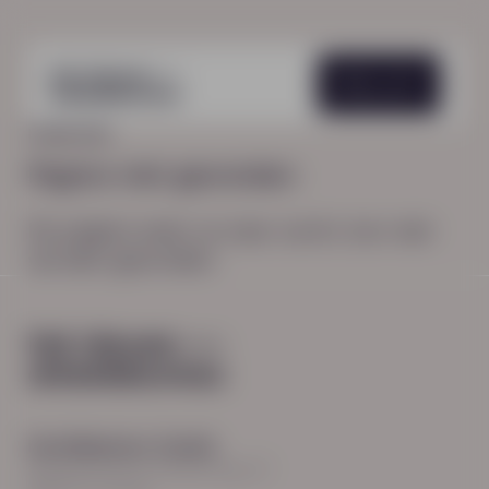
Menu
HOME
404
Pagina niet gevonden
De pagina waar je naar zocht, kon niet
worden gevonden.
Hoofdkantoor Zwolle
Burgemeester Roelenweg 13