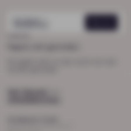
Menu
HOME
404
Pagina niet gevonden
De pagina waar je naar zocht, kon niet
worden gevonden.
Hoofdkantoor Zwolle
Burgemeester Roelenweg 13