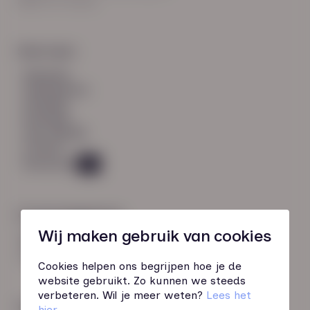
8021 EV Zwolle
Snel naar:
diensten
werknemers
verhalen
inzichten
over HN-AB
contact
Vacatures
49
Contactgegevens
Wij maken gebruik van cookies
085 760 51 04
info@hn-ab.nl
Cookies helpen ons begrijpen hoe je de
website gebruikt. Zo kunnen we steeds
verbeteren. Wil je meer weten?
Lees het
Onze initiatieven
hier
.