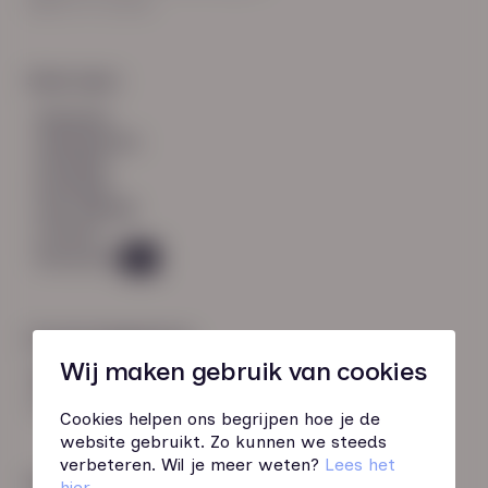
8021 EV Zwolle
Snel naar:
diensten
werknemers
verhalen
inzichten
over HN-AB
contact
Vacatures
45
Contactgegevens
Wij maken gebruik van cookies
085 760 51 04
info@hn-ab.nl
Cookies helpen ons begrijpen hoe je de
website gebruikt. Zo kunnen we steeds
verbeteren. Wil je meer weten?
Lees het
Onze initiatieven
hier
.