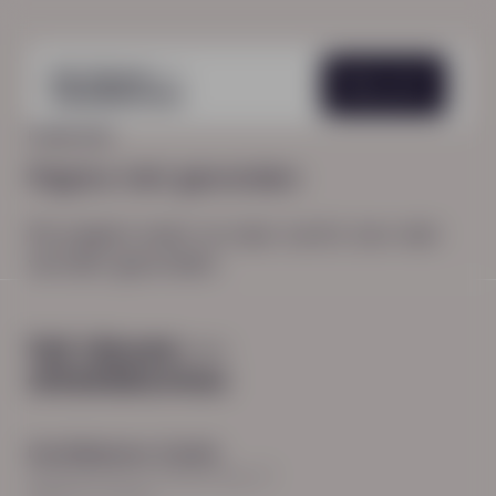
Menu
HOME
404
Pagina niet gevonden
De pagina waar je naar zocht, kon niet
worden gevonden.
Hoofdkantoor Zwolle
Burgemeester Roelenweg 13