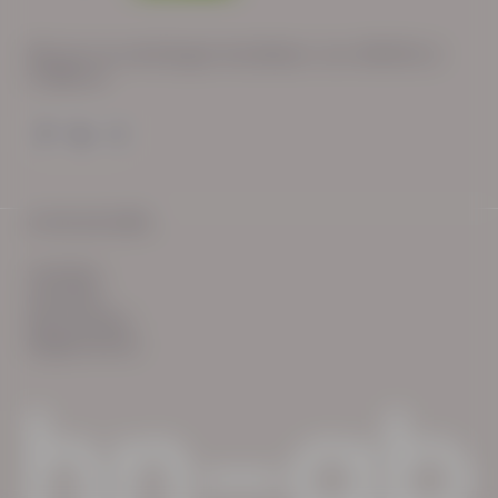
Wij zijn op werkdagen bereikbaar van: 08:30 tot
17:00 uur.
© HN-AB 2025
verhalen
inzichten
Keurmerken
Reglementen