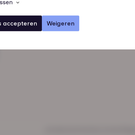
ssen
es accepteren
Weigeren
verhalen
inzichten
Keurmerken
Regl