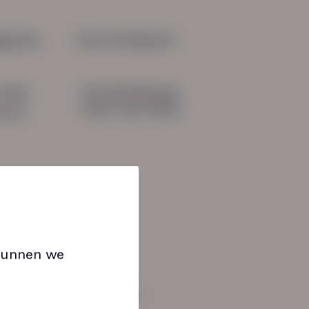
oor re-integratie: van
ichting naar kans
gevens
Onze initiatieven
HN-AB Member
51 04
Sterk naar Werk
b.nl
 kunnen we
an: 08:30 tot 17:00 uur.