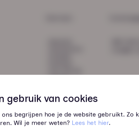
2e sp
verpl
HR Service
Snel naar:
Contactge
Payroll
diensten
085 760 
Salarisadministratie
werknemers
info@hn-a
verhalen
inzichten
over HN-AB
contact
Vacatures
49
n gebruik van cookies
 ons begrijpen hoe je de website gebruikt. Zo
ren. Wil je meer weten?
Lees het hier
.
Wij zijn op werkdagen bereikbaar v