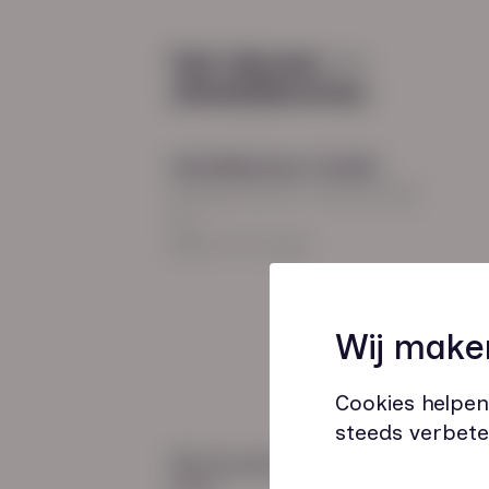
Diensten
Recruitment
Payroll
2026
Uitzenden en detacheren
Werving en selectie
Hoofdkantoor Zwolle
Inclusieve instroom
Burgemeester Roelenweg
13
8021 EV Zwolle
Coaching
Wij make
Outplacement
Loopbaanbegeleiding
Cookies helpen
steeds verbete
Wij zijn gecertificeerd
door: