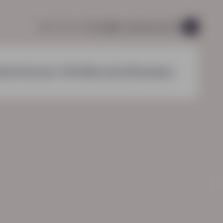
085 760 51 04
info@hn-ab.nl
vacatures
49
nzichten
over HN-AB
contact
zoeken
HN-AB Werkbaar Portaal
Ga naar jouw
arbeidsvoorwaardenpakket