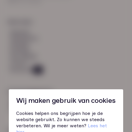
8021 EV Zwolle
Snel naar:
diensten
werknemers
verhalen
inzichten
over HN-AB
contact
Vacatures
49
Contactgegevens
Wij maken gebruik van cookies
085 760 51 04
info@hn-ab.nl
Cookies helpen ons begrijpen hoe je de
website gebruikt. Zo kunnen we steeds
verbeteren. Wil je meer weten?
Lees het
Onze initiatieven
hier
.