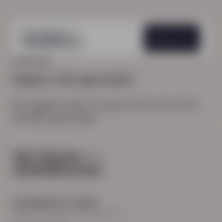
Menu
HOME
404
Pagina niet gevonden
De pagina waar je naar zocht, kon niet
worden gevonden.
Hoofdkantoor Zwolle
Burgemeester Roelenweg 13