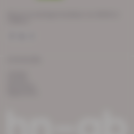
Wij zijn op werkdagen bereikbaar van: 08:30 tot
17:00 uur.
© HN-AB 2025
verhalen
inzichten
Keurmerken
Reglementen