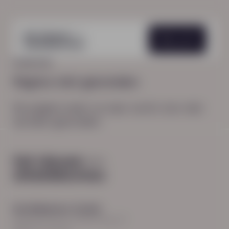
Menu
HOME
404
Pagina niet gevonden
De pagina waar je naar zocht, kon niet
worden gevonden.
Hoofdkantoor Zwolle
Burgemeester Roelenweg 13