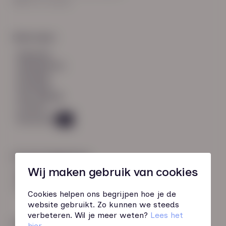
8021 EV Zwolle
Snel naar:
diensten
werknemers
verhalen
inzichten
over HN-AB
contact
Vacatures
45
Contactgegevens
Wij maken gebruik van cookies
085 760 51 04
info@hn-ab.nl
Cookies helpen ons begrijpen hoe je de
website gebruikt. Zo kunnen we steeds
verbeteren. Wil je meer weten?
Lees het
Onze initiatieven
hier
.