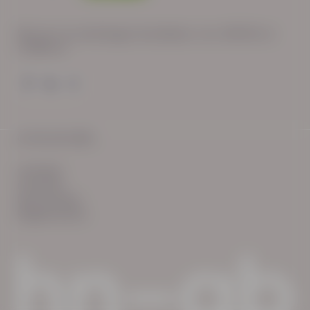
Wij zijn op werkdagen bereikbaar van: 08:30 tot
17:00 uur.
© HN-AB 2025
verhalen
inzichten
Keurmerken
Reglementen