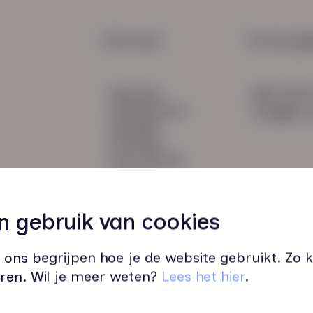
begin
talen
HR Service
Snel naar:
Contactge
Payroll
diensten
085 760 
Salarisadministratie
werknemers
info@hn-a
verhalen
inzichten
over HN-AB
contact
Vacatures
45
n gebruik van cookies
 ons begrijpen hoe je de website gebruikt. Zo
ren. Wil je meer weten?
Lees het hier
.
Wij zijn op werkdagen bereikbaar v