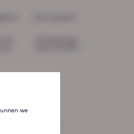
t met anders kijken naar
t
gevens
Onze initiatieven
HN-AB Member
51 04
Sterk naar Werk
b.nl
 kunnen we
an: 08:30 tot 17:00 uur.