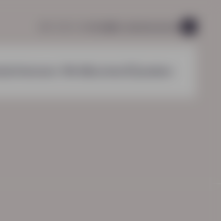
085 760 51 04
info@hn-ab.nl
vacatures
45
nzichten
over HN-AB
contact
zoeken
HN-AB Werkbaar Portaal
Ga naar jouw
arbeidsvoorwaardenpakket
oneelstekorten oplossen