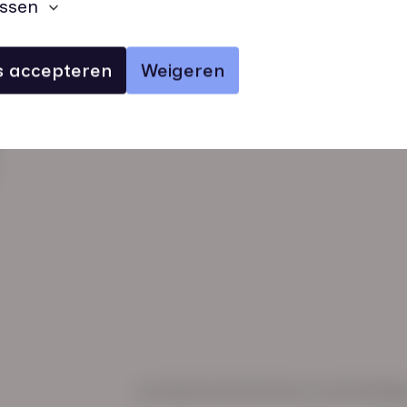
ssen
es accepteren
Weigeren
verhalen
inzichten
Keurmerken
Regl