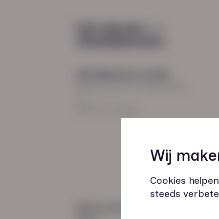
Diensten
Recruitment
Payroll
2026
Uitzenden en detacheren
Werving en selectie
Hoofdkantoor Zwolle
Inclusieve instroom
Burgemeester Roelenweg
13
8021 EV Zwolle
Coaching
Wij make
Outplacement
Loopbaanbegeleiding
Cookies helpen
steeds verbete
Wij zijn gecertificeerd
door: