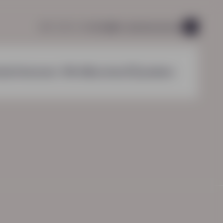
085 760 51 04
info@hn-ab.nl
vacatures
45
nzichten
over HN-AB
contact
zoeken
HN-AB Werkbaar Portaal
Ga naar jouw
arbeidsvoorwaardenpakket