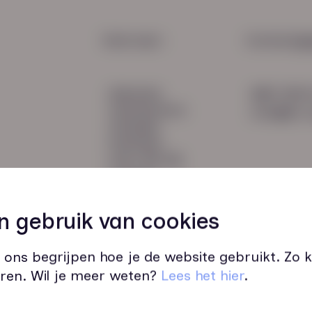
Maak
een k
HR Service
Snel naar:
Contactge
Payroll
diensten
085 760 
Salarisadministratie
werknemers
info@hn-a
verhalen
inzichten
over HN-AB
contact
Vacatures
45
n gebruik van cookies
 ons begrijpen hoe je de website gebruikt. Zo
ren. Wil je meer weten?
Lees het hier
.
Wij zijn op werkdagen bereikbaar v