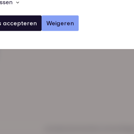
ssen
es accepteren
Weigeren
verhalen
inzichten
Keurmerken
Regl