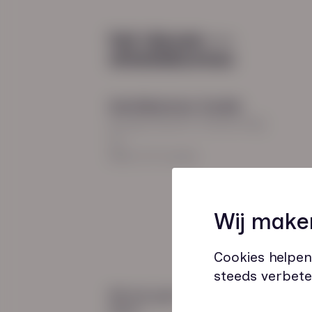
Diensten
Recruitment
Payroll
2026
Uitzenden en detacheren
Werving en selectie
Hoofdkantoor Zwolle
Inclusieve instroom
Burgemeester Roelenweg
13
8021 EV Zwolle
Coaching
Wij make
Outplacement
Loopbaanbegeleiding
Cookies helpen
steeds verbete
Wij zijn gecertificeerd
door: