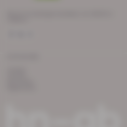
Wij zijn op werkdagen bereikbaar van: 08:30 tot
17:00 uur.
© HN-AB 2025
verhalen
inzichten
Keurmerken
Reglementen