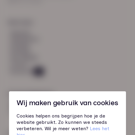
8021 EV Zwolle
Snel naar:
diensten
werknemers
verhalen
inzichten
over HN-AB
contact
Vacatures
49
Contactgegevens
Wij maken gebruik van cookies
085 760 51 04
info@hn-ab.nl
Cookies helpen ons begrijpen hoe je de
website gebruikt. Zo kunnen we steeds
verbeteren. Wil je meer weten?
Lees het
Onze initiatieven
hier
.