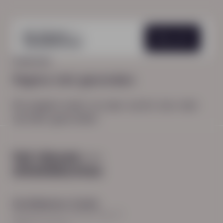
Menu
HOME
404
Pagina niet gevonden
De pagina waar je naar zocht, kon niet
worden gevonden.
Hoofdkantoor Zwolle
Burgemeester Roelenweg 13