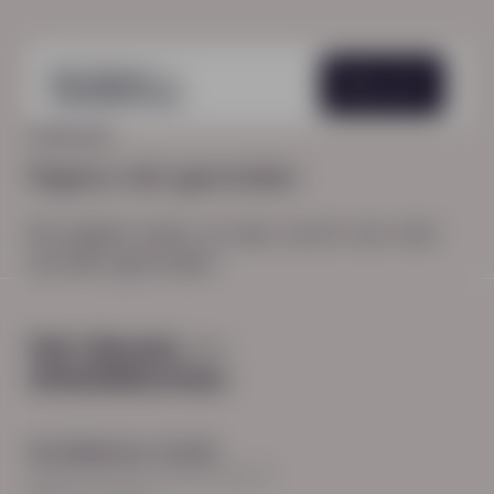
Menu
HOME
404
Pagina niet gevonden
De pagina waar je naar zocht, kon niet
worden gevonden.
Hoofdkantoor Zwolle
Burgemeester Roelenweg 13