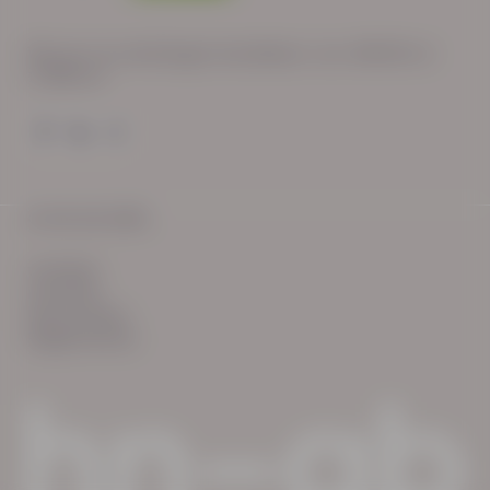
Wij zijn op werkdagen bereikbaar van: 08:30 tot
17:00 uur.
© HN-AB 2025
verhalen
inzichten
Keurmerken
Reglementen