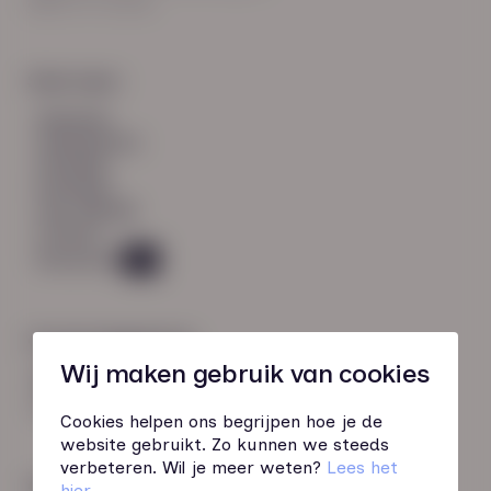
8021 EV Zwolle
Snel naar:
diensten
werknemers
verhalen
inzichten
over HN-AB
contact
Vacatures
49
Contactgegevens
Wij maken gebruik van cookies
085 760 51 04
info@hn-ab.nl
Cookies helpen ons begrijpen hoe je de
website gebruikt. Zo kunnen we steeds
verbeteren. Wil je meer weten?
Lees het
Onze initiatieven
hier
.