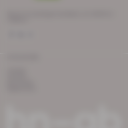
Wij zijn op werkdagen bereikbaar van: 08:30 tot
17:00 uur.
© HN-AB 2025
verhalen
inzichten
Keurmerken
Reglementen