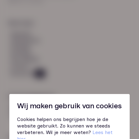
8021 EV Zwolle
Snel naar:
diensten
werknemers
verhalen
inzichten
over HN-AB
contact
Vacatures
45
Contactgegevens
Wij maken gebruik van cookies
085 760 51 04
info@hn-ab.nl
Cookies helpen ons begrijpen hoe je de
website gebruikt. Zo kunnen we steeds
verbeteren. Wil je meer weten?
Lees het
Onze initiatieven
hier
.