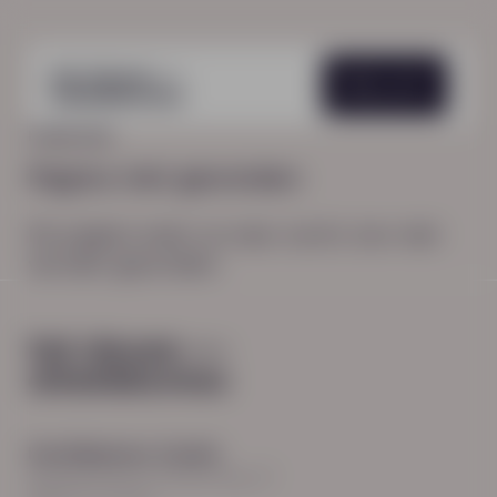
Menu
HOME
404
Pagina niet gevonden
De pagina waar je naar zocht, kon niet
worden gevonden.
Hoofdkantoor Zwolle
Burgemeester Roelenweg 13