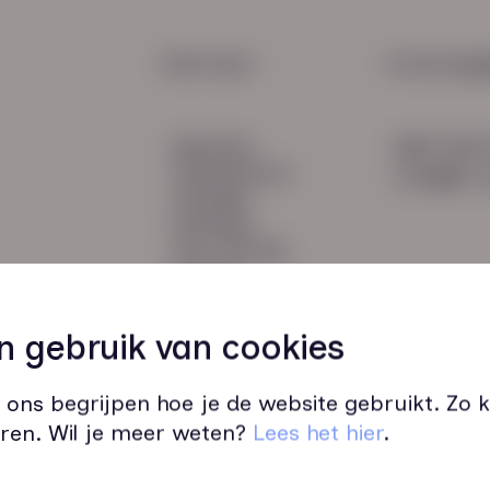
Maak
een k
HR Service
Snel naar:
Contactge
Payroll
diensten
085 760 
Salarisadministratie
werknemers
info@hn-a
verhalen
inzichten
over HN-AB
contact
Vacatures
44
n gebruik van cookies
 ons begrijpen hoe je de website gebruikt. Zo
ren. Wil je meer weten?
Lees het hier
.
Wij zijn op werkdagen bereikbaar v