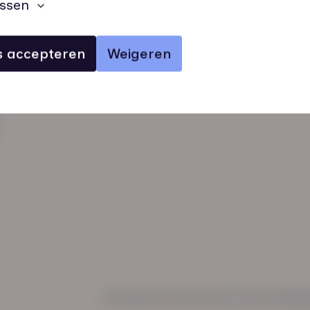
ssen
es accepteren
Weigeren
verhalen
inzichten
Keurmerken
Regl