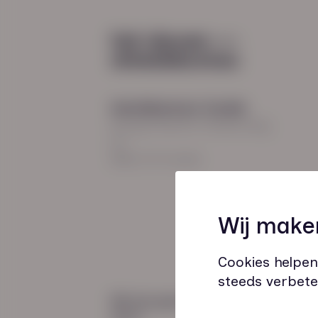
Diensten
Recruitment
Payroll
2026
Uitzenden en detacheren
Werving en selectie
Hoofdkantoor Zwolle
Inclusieve instroom
Burgemeester Roelenweg
13
8021 EV Zwolle
Coaching
Wij make
Outplacement
Loopbaanbegeleiding
Cookies helpen
steeds verbete
Wij zijn gecertificeerd
door: