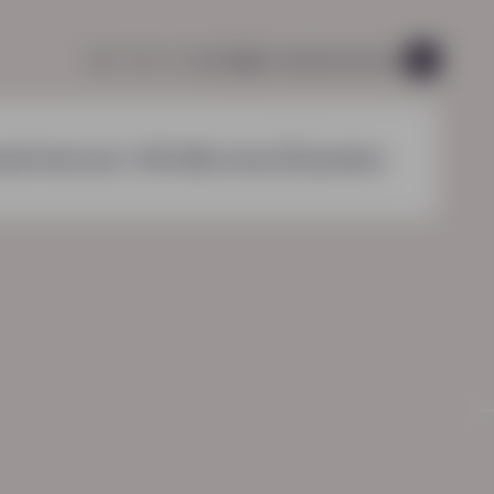
085 760 51 04
info@hn-ab.nl
vacatures
44
nzichten
over HN-AB
contact
zoeken
HN-AB Werkbaar Portaal
Ga naar jouw
arbeidsvoorwaardenpakket