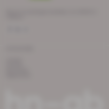
Wij zijn op werkdagen bereikbaar van: 08:30 tot
17:00 uur.
© HN-AB 2025
verhalen
inzichten
Keurmerken
Reglementen