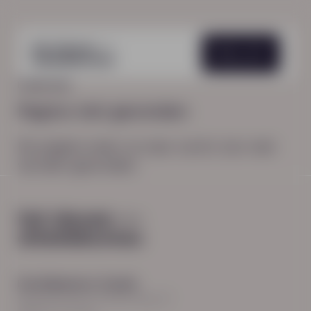
Menu
HOME
404
Pagina niet gevonden
De pagina waar je naar zocht, kon niet
worden gevonden.
Hoofdkantoor Zwolle
Burgemeester Roelenweg 13