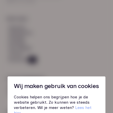
8021 EV Zwolle
Snel naar:
diensten
werknemers
verhalen
inzichten
over HN-AB
contact
Vacatures
45
Contactgegevens
Wij maken gebruik van cookies
085 760 51 04
info@hn-ab.nl
Cookies helpen ons begrijpen hoe je de
website gebruikt. Zo kunnen we steeds
verbeteren. Wil je meer weten?
Lees het
Onze initiatieven
hier
.