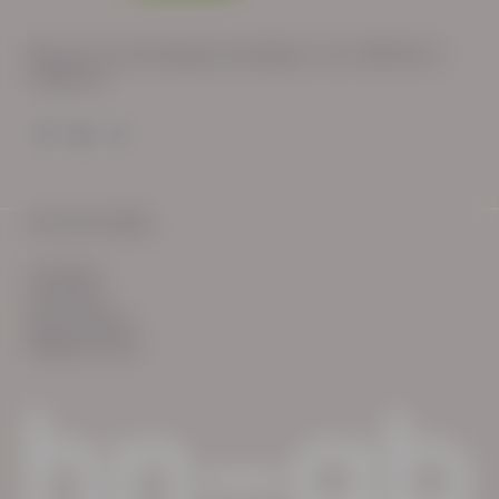
Wij zijn op werkdagen bereikbaar van: 08:30 tot
17:00 uur.
© HN-AB 2025
verhalen
inzichten
Keurmerken
Reglementen