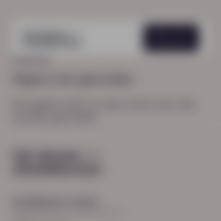
Menu
HOME
404
Pagina niet gevonden
De pagina waar je naar zocht, kon niet
worden gevonden.
Hoofdkantoor Zwolle
Burgemeester Roelenweg 13