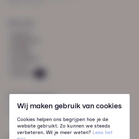
8021 EV Zwolle
Snel naar:
diensten
werknemers
verhalen
inzichten
over HN-AB
contact
Vacatures
45
Contactgegevens
Wij maken gebruik van cookies
085 760 51 04
info@hn-ab.nl
Cookies helpen ons begrijpen hoe je de
website gebruikt. Zo kunnen we steeds
verbeteren. Wil je meer weten?
Lees het
Onze initiatieven
hier
.