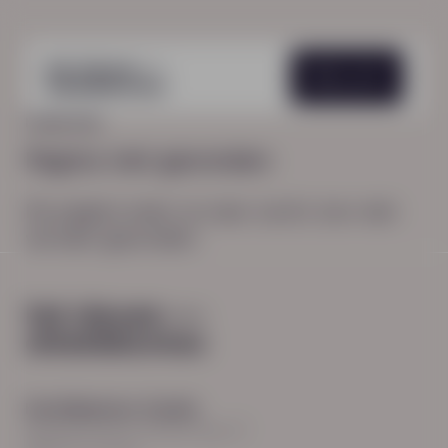
Menu
HOME
404
Pagina niet gevonden
De pagina waar je naar zocht, kon niet
worden gevonden.
Hoofdkantoor Zwolle
Burgemeester Roelenweg 13