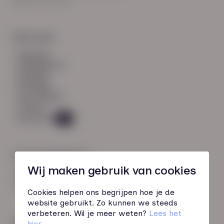
8021 EV Zwolle
Snel naar:
diensten
werknemers
verhalen
inzichten
over HN-AB
contact
Vacatures
45
Contactgegevens
Wij maken gebruik van cookies
085 760 51 04
info@hn-ab.nl
Cookies helpen ons begrijpen hoe je de
website gebruikt. Zo kunnen we steeds
verbeteren. Wil je meer weten?
Lees het
Onze initiatieven
hier
.