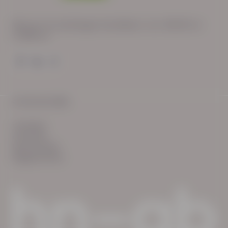
Wij zijn op werkdagen bereikbaar van: 08:30 tot
17:00 uur.
© HN-AB 2025
verhalen
inzichten
Keurmerken
Reglementen