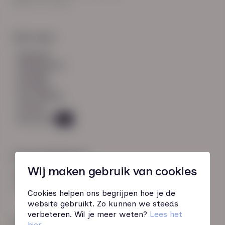
8021 EV Zwolle
Snel naar:
diensten
werknemers
verhalen
inzichten
over HN-AB
contact
Vacatures
49
Contactgegevens
Wij maken gebruik van cookies
085 760 51 04
info@hn-ab.nl
Cookies helpen ons begrijpen hoe je de
website gebruikt. Zo kunnen we steeds
verbeteren. Wil je meer weten?
Lees het
Onze initiatieven
hier
.