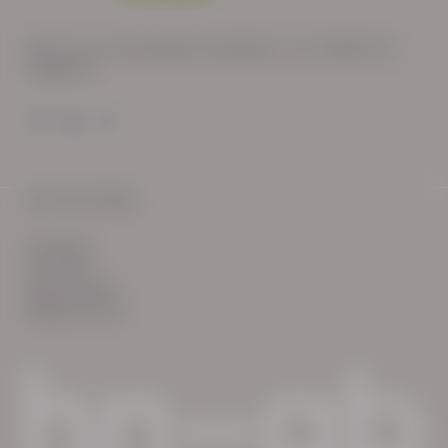
Wij zijn op werkdagen bereikbaar van: 08:30 tot
17:00 uur.
© HN-AB 2025
verhalen
inzichten
Keurmerken
Reglementen