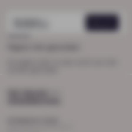
Menu
HOME
404
Pagina niet gevonden
De pagina waar je naar zocht, kon niet
worden gevonden.
Hoofdkantoor Zwolle
Burgemeester Roelenweg 13