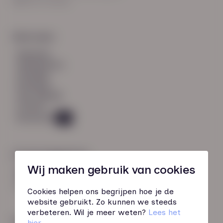
8021 EV Zwolle
Snel naar:
diensten
werknemers
verhalen
inzichten
over HN-AB
contact
Vacatures
49
Contactgegevens
Wij maken gebruik van cookies
085 760 51 04
info@hn-ab.nl
Cookies helpen ons begrijpen hoe je de
website gebruikt. Zo kunnen we steeds
verbeteren. Wil je meer weten?
Lees het
Onze initiatieven
hier
.