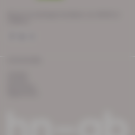
Wij zijn op werkdagen bereikbaar van: 08:30 tot
17:00 uur.
© HN-AB 2025
verhalen
inzichten
Keurmerken
Reglementen