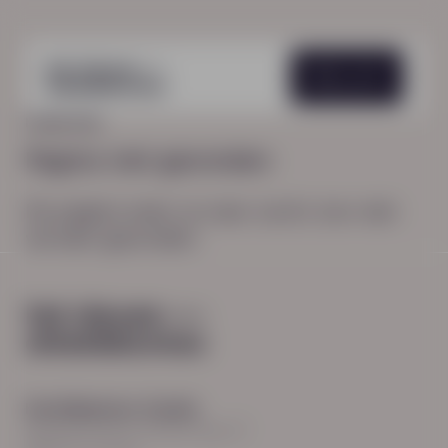
Menu
HOME
404
Pagina niet gevonden
De pagina waar je naar zocht, kon niet
worden gevonden.
Hoofdkantoor Zwolle
Burgemeester Roelenweg 13