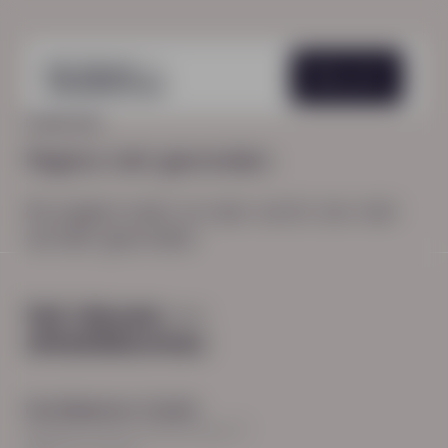
Menu
HOME
404
Pagina niet gevonden
De pagina waar je naar zocht, kon niet
worden gevonden.
Hoofdkantoor Zwolle
Burgemeester Roelenweg 13