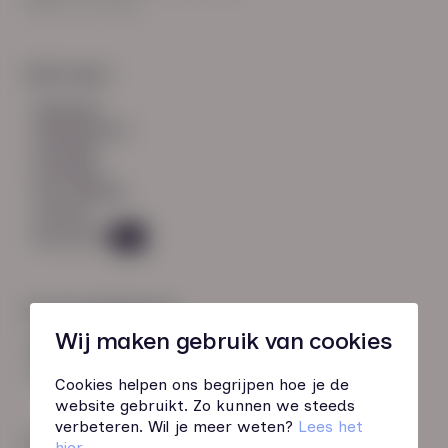
8021 EV Zwolle
Snel naar:
diensten
werknemers
verhalen
inzichten
over HN-AB
contact
Vacatures
49
Contactgegevens
Wij maken gebruik van cookies
085 760 51 04
info@hn-ab.nl
Cookies helpen ons begrijpen hoe je de
website gebruikt. Zo kunnen we steeds
verbeteren. Wil je meer weten?
Lees het
Onze initiatieven
hier
.