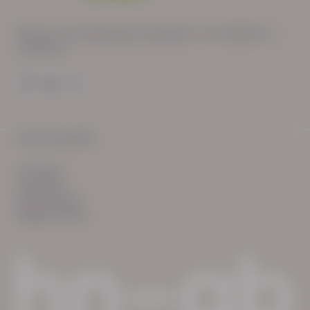
Wij zijn op werkdagen bereikbaar van: 08:30 tot
17:00 uur.
© HN-AB 2025
verhalen
inzichten
Keurmerken
Reglementen