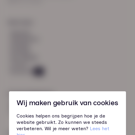
8021 EV Zwolle
Snel naar:
diensten
werknemers
verhalen
inzichten
over HN-AB
contact
Vacatures
45
Contactgegevens
Wij maken gebruik van cookies
085 760 51 04
info@hn-ab.nl
Cookies helpen ons begrijpen hoe je de
website gebruikt. Zo kunnen we steeds
verbeteren. Wil je meer weten?
Lees het
Onze initiatieven
hier
.