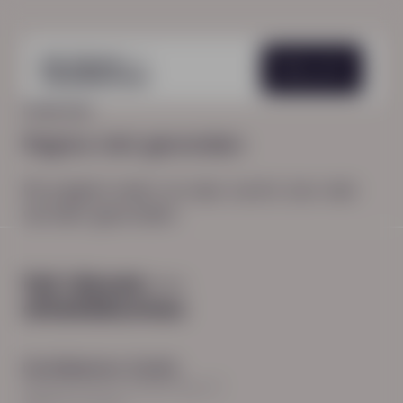
Menu
HOME
404
Pagina niet gevonden
De pagina waar je naar zocht, kon niet
worden gevonden.
Hoofdkantoor Zwolle
Burgemeester Roelenweg 13