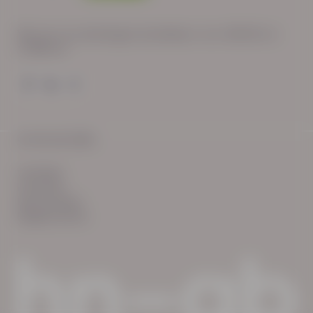
Wij zijn op werkdagen bereikbaar van: 08:30 tot
17:00 uur.
© HN-AB 2025
verhalen
inzichten
Keurmerken
Reglementen