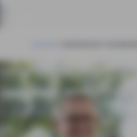
diensten
werknemers
verhalen
i
Re-integratie
open sollicitatie
Inzicht
1e en 2e spoor trajecten
zame inzetbaarheid
Arbeidsdeskundig onderzoek
UWV en Gemeenten
Open sollicitatie