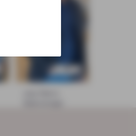
Joep Palstra
Salesmanager