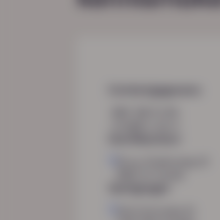
Contactgegevens
085 760 51 04
info@hn-ab.nl
Hoofdkantoor
Burg. Roelenweg 13
8021 EV Zwolle
Vestigingen
Demmersweg 41