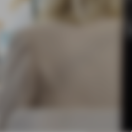
iteit op de werkvloer begint
erk dat past