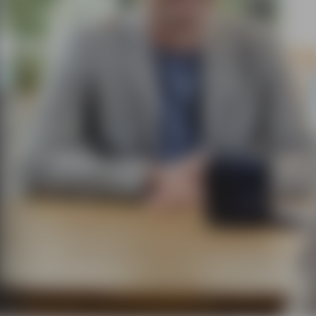
Vital
bij w
HR Service
Payroll
Salarisadministratie