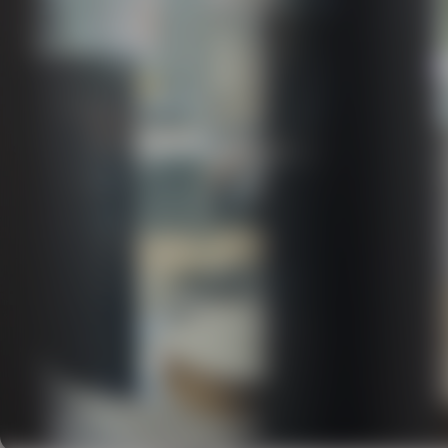
Diensten
Recruitment
Payroll
2026
Uitzenden en detacheren
Werving en selectie
Inclusieve instroom
Coaching
Outplacement
Loopbaanbegeleiding
HOME
DIENSTEN
HR SERVICE