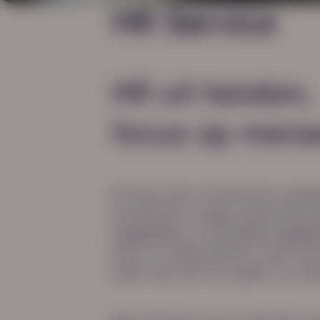
HR Service
HR uit handen
focus op mens
HR kost tijd. Contracten opstel
verwerken, vragen beantwoor
begeleiden of subsidiemogelij
hoort er allemaal bij, maar het
waar het echt om gaat: je me