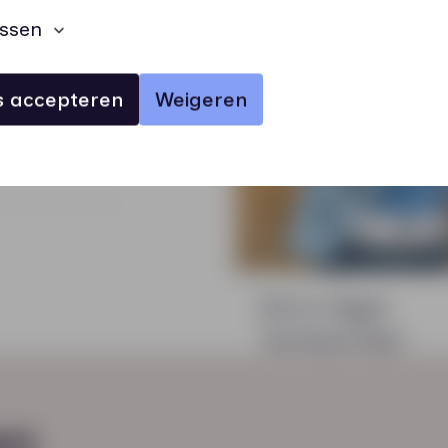
ssen
es accepteren
Weigeren
Remco Sigger
Teamlead Sales
en