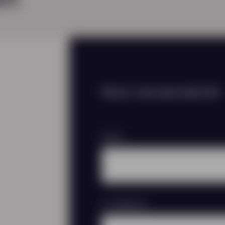
Stuur ons een bericht
Naam
E-mailadres