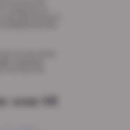
men we jouw HR-
r, transparant en
 payroll/verloning tot
soneelsadministratie
ouwen van een sterke,
ige organisatie,
chter de schermen
er onze HR
onze collega's.