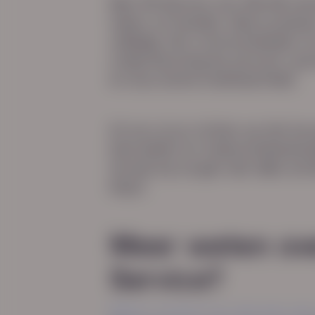
Met HR Service van HN-AB ne
taken uit handen. Betrouwbaa
volledig. Van contractbeheer en
ondersteuning bij verzuim, per
en duurzame inzetbaarheid.
Zo kun jij je richten op het b
betrokken en toekomstbestend
terwijl wij zorgen dat alles a
klopt.
Meer weten ov
Service?
Neem contact op met een van 