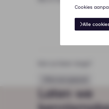
Cookies aanpa
Alle cooki
Kom je liever langs?
Plan een gesprek
Laten we
kennismak