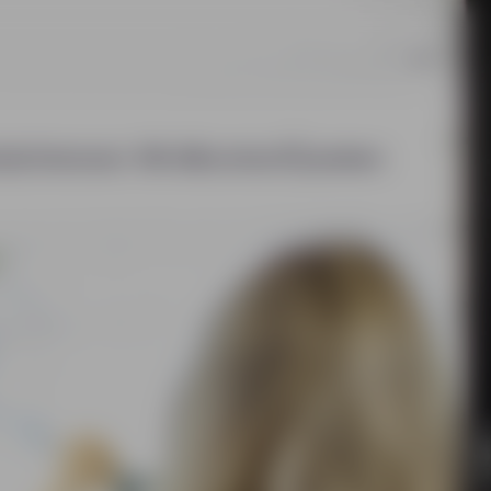
085 760 51 04
info@hn-ab.nl
vacatures
45
nzichten
over HN-AB
contact
zoeken
HN-AB Werkbaar Portaal
Ga naar jouw
arbeidsvoorwaardenpakket