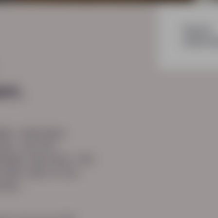
Payroll
Salarisa
,
en.
len, salarissen
den, verzuim
kheden benutten. Het
 leidt vaak af van
nsen.