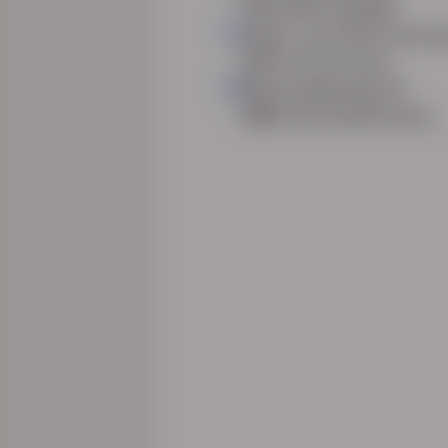
7556 BN Hengelo
Olivier van Noortstraa
7825 VD Emmen
Nijverheidsweg 19
7005 AS Doetinchem