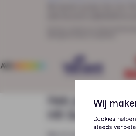
We denken graag mee over HR
past bij jouw organisatie en 
Partners waarbij we Toekomstbestend
Werkgeverschap al toepassen
Heb je een vraa
Wij make
HR Service?
Cookies helpen
steeds verbete
Bel of mail ons direct.