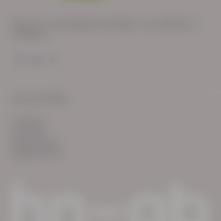
Wij zijn op werkdagen bereikbaar van: 08:30 tot
17:00 uur.
© HN-AB 2025
verhalen
inzichten
Keurmerken
Reglementen