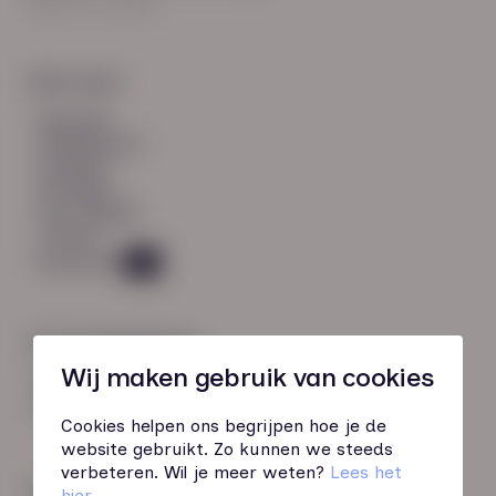
8021 EV Zwolle
Snel naar:
diensten
werknemers
verhalen
inzichten
over HN-AB
contact
Vacatures
49
Contactgegevens
Wij maken gebruik van cookies
085 760 51 04
info@hn-ab.nl
Cookies helpen ons begrijpen hoe je de
website gebruikt. Zo kunnen we steeds
verbeteren. Wil je meer weten?
Lees het
Onze initiatieven
hier
.