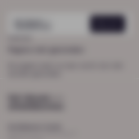
Menu
HOME
404
Pagina niet gevonden
De pagina waar je naar zocht, kon niet
worden gevonden.
Hoofdkantoor Zwolle
Burgemeester Roelenweg 13