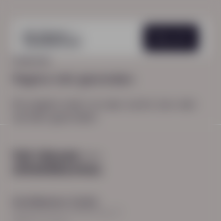
Menu
HOME
404
Pagina niet gevonden
De pagina waar je naar zocht, kon niet
worden gevonden.
Hoofdkantoor Zwolle
Burgemeester Roelenweg 13