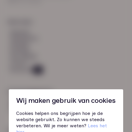
8021 EV Zwolle
Snel naar:
diensten
werknemers
verhalen
inzichten
over HN-AB
contact
Vacatures
45
Contactgegevens
Wij maken gebruik van cookies
085 760 51 04
info@hn-ab.nl
Cookies helpen ons begrijpen hoe je de
website gebruikt. Zo kunnen we steeds
verbeteren. Wil je meer weten?
Lees het
Onze initiatieven
hier
.