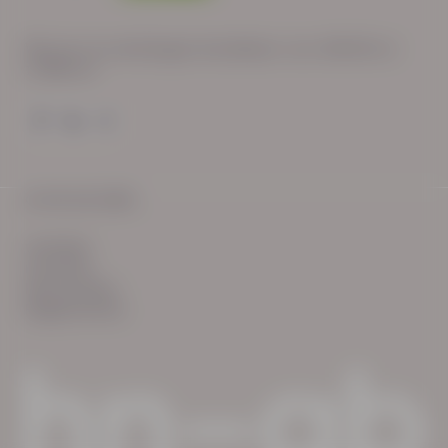
Wij zijn op werkdagen bereikbaar van: 08:30 tot
17:00 uur.
© HN-AB 2025
verhalen
inzichten
Keurmerken
Reglementen