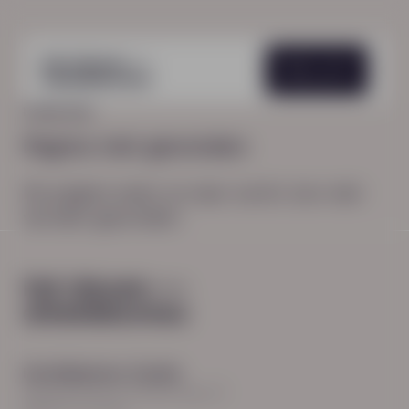
Menu
HOME
404
Pagina niet gevonden
De pagina waar je naar zocht, kon niet
worden gevonden.
Hoofdkantoor Zwolle
Burgemeester Roelenweg 13