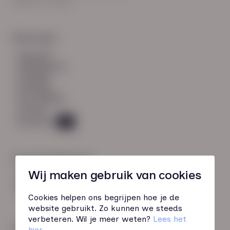
8021 EV Zwolle
Snel naar:
diensten
werknemers
verhalen
inzichten
over HN-AB
contact
Vacatures
49
Contactgegevens
Wij maken gebruik van cookies
085 760 51 04
info@hn-ab.nl
Cookies helpen ons begrijpen hoe je de
website gebruikt. Zo kunnen we steeds
verbeteren. Wil je meer weten?
Lees het
Onze initiatieven
hier
.