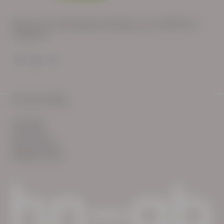
Wij zijn op werkdagen bereikbaar van: 08:30 tot
17:00 uur.
© HN-AB 2025
verhalen
inzichten
Keurmerken
Reglementen