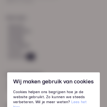
8021 EV Zwolle
Snel naar:
diensten
werknemers
verhalen
inzichten
over HN-AB
contact
Vacatures
49
Contactgegevens
Wij maken gebruik van cookies
085 760 51 04
info@hn-ab.nl
Cookies helpen ons begrijpen hoe je de
website gebruikt. Zo kunnen we steeds
verbeteren. Wil je meer weten?
Lees het
Onze initiatieven
hier
.