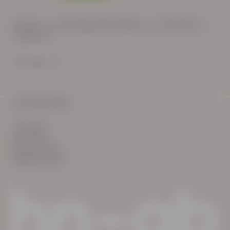
Wij zijn op werkdagen bereikbaar van: 08:30 tot
17:00 uur.
© HN-AB 2025
verhalen
inzichten
Keurmerken
Reglementen