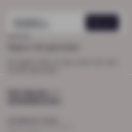
Menu
HOME
404
Pagina niet gevonden
De pagina waar je naar zocht, kon niet
worden gevonden.
Hoofdkantoor Zwolle
Burgemeester Roelenweg 13