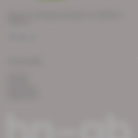
Wij zijn op werkdagen bereikbaar van: 08:30 tot
17:00 uur.
© HN-AB 2025
verhalen
inzichten
Keurmerken
Reglementen