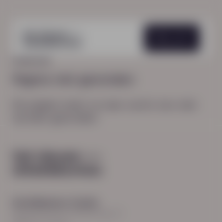
Menu
HOME
404
Pagina niet gevonden
De pagina waar je naar zocht, kon niet
worden gevonden.
Hoofdkantoor Zwolle
Burgemeester Roelenweg 13