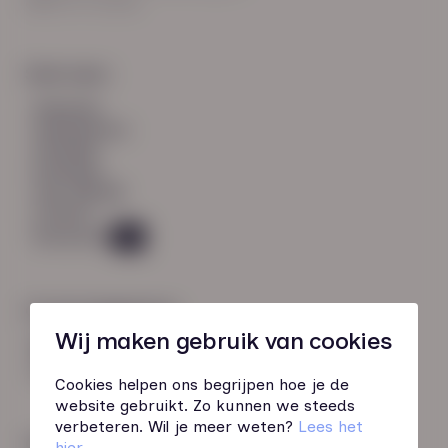
8021 EV Zwolle
Snel naar:
diensten
werknemers
verhalen
inzichten
over HN-AB
contact
Vacatures
49
Contactgegevens
Wij maken gebruik van cookies
085 760 51 04
info@hn-ab.nl
Cookies helpen ons begrijpen hoe je de
website gebruikt. Zo kunnen we steeds
verbeteren. Wil je meer weten?
Lees het
Onze initiatieven
hier
.