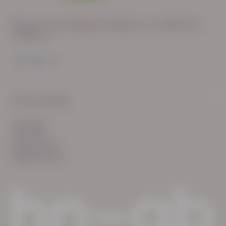
Wij zijn op werkdagen bereikbaar van: 08:30 tot
17:00 uur.
© HN-AB 2025
verhalen
inzichten
Keurmerken
Reglementen