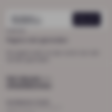
Menu
HOME
404
Pagina niet gevonden
De pagina waar je naar zocht, kon niet
worden gevonden.
Hoofdkantoor Zwolle
Burgemeester Roelenweg 13