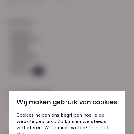
8021 EV Zwolle
Snel naar:
diensten
werknemers
verhalen
inzichten
over HN-AB
contact
Vacatures
45
Contactgegevens
Wij maken gebruik van cookies
085 760 51 04
info@hn-ab.nl
Cookies helpen ons begrijpen hoe je de
website gebruikt. Zo kunnen we steeds
verbeteren. Wil je meer weten?
Lees het
Onze initiatieven
hier
.