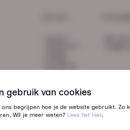
een b
pers
HR Service
Snel naar:
Contactge
Payroll
diensten
085 760 
Salarisadministratie
werknemers
info@hn-a
verhalen
inzichten
over HN-AB
contact
Vacatures
45
n gebruik van cookies
 ons begrijpen hoe je de website gebruikt. Zo
ren. Wil je meer weten?
Lees het hier
.
Wij zijn op werkdagen bereikbaar v