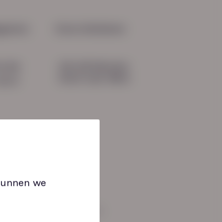
aan, maar win je
pectief
gevens
Onze initiatieven
HN-AB Member
51 04
Sterk naar Werk
b.nl
 kunnen we
an: 08:30 tot 17:00 uur.