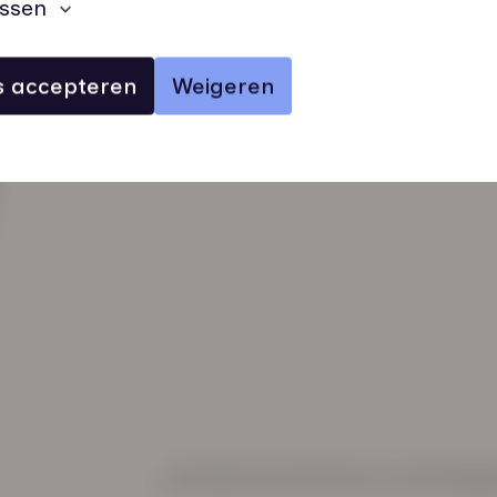
ssen
es accepteren
Weigeren
verhalen
inzichten
Keurmerken
Regl