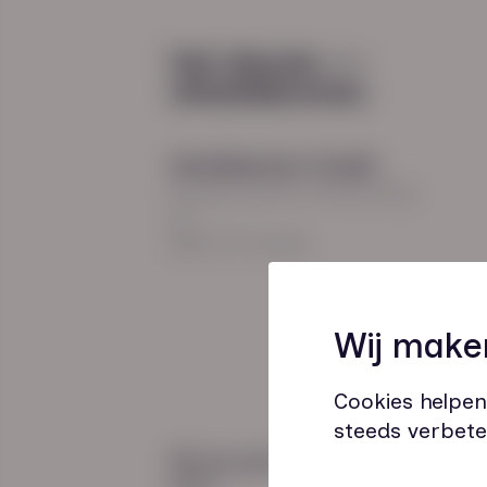
Diensten
Recruitment
Payroll
2026
Uitzenden en detacheren
Werving en selectie
Hoofdkantoor Zwolle
Inclusieve instroom
Burgemeester Roelenweg
13
8021 EV Zwolle
Coaching
Wij make
Outplacement
Loopbaanbegeleiding
Cookies helpen
steeds verbete
Wij zijn gecertificeerd
door: