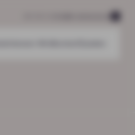
085 760 51 04
info@hn-ab.nl
vacatures
45
nzichten
over HN-AB
contact
zoeken
HN-AB Werkbaar Portaal
Ga naar jouw
arbeidsvoorwaardenpakket
acement: soms verlies je