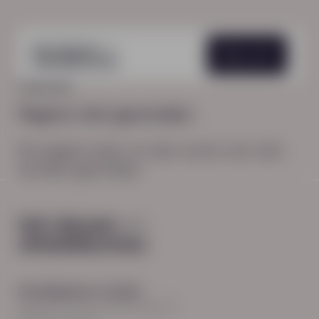
Menu
HOME
404
Pagina niet gevonden
De pagina waar je naar zocht, kon niet
worden gevonden.
Hoofdkantoor Zwolle
Burgemeester Roelenweg 13