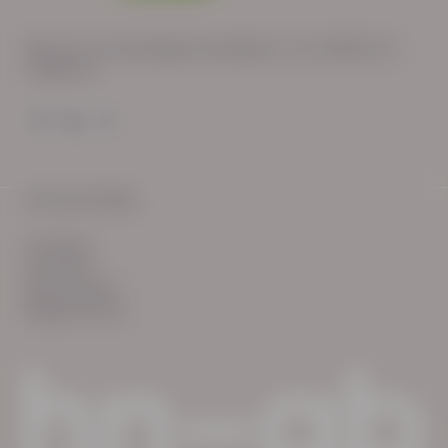
Wij zijn op werkdagen bereikbaar van: 08:30 tot
17:00 uur.
© HN-AB 2025
verhalen
inzichten
Keurmerken
Reglementen