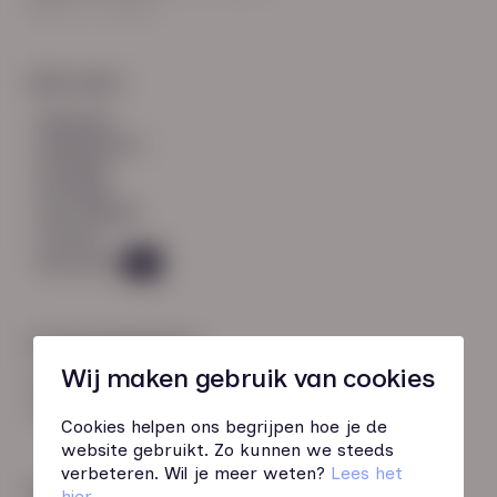
8021 EV Zwolle
Snel naar:
diensten
werknemers
verhalen
inzichten
over HN-AB
contact
Vacatures
45
Contactgegevens
Wij maken gebruik van cookies
085 760 51 04
info@hn-ab.nl
Cookies helpen ons begrijpen hoe je de
website gebruikt. Zo kunnen we steeds
verbeteren. Wil je meer weten?
Lees het
Onze initiatieven
hier
.