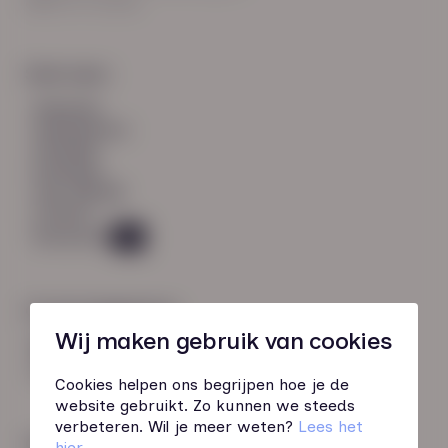
8021 EV Zwolle
Snel naar:
diensten
werknemers
verhalen
inzichten
over HN-AB
contact
Vacatures
49
Contactgegevens
Wij maken gebruik van cookies
085 760 51 04
info@hn-ab.nl
Cookies helpen ons begrijpen hoe je de
website gebruikt. Zo kunnen we steeds
verbeteren. Wil je meer weten?
Lees het
Onze initiatieven
hier
.