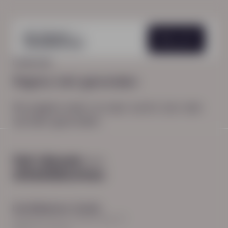
Menu
HOME
404
Pagina niet gevonden
De pagina waar je naar zocht, kon niet
worden gevonden.
Hoofdkantoor Zwolle
Burgemeester Roelenweg 13