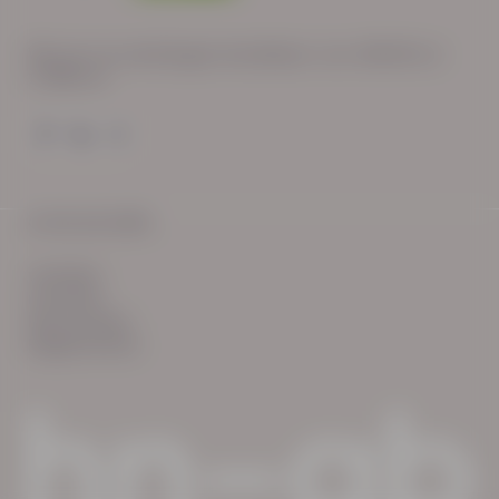
Wij zijn op werkdagen bereikbaar van: 08:30 tot
17:00 uur.
© HN-AB 2025
verhalen
inzichten
Keurmerken
Reglementen