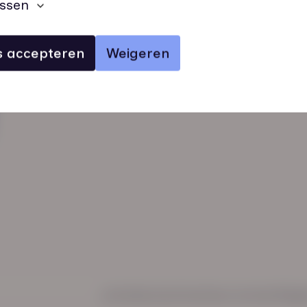
ssen
es accepteren
Weigeren
verhalen
inzichten
Keurmerken
Regl