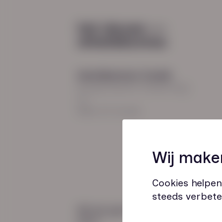
Diensten
Recruitment
Payroll
2026
Uitzenden en detacheren
Werving en selectie
Hoofdkantoor Zwolle
Inclusieve instroom
Burgemeester Roelenweg
13
8021 EV Zwolle
Coaching
Wij make
Outplacement
Loopbaanbegeleiding
Cookies helpen
steeds verbete
Wij zijn gecertificeerd
door: