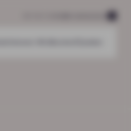
085 760 51 04
info@hn-ab.nl
vacatures
45
nzichten
over HN-AB
contact
zoeken
HN-AB Werkbaar Portaal
Ga naar jouw
arbeidsvoorwaardenpakket