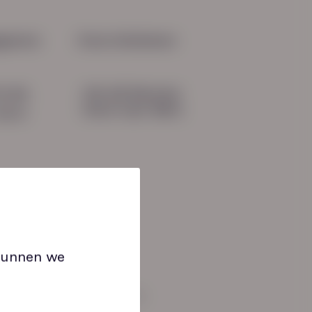
om we nu Het Nieuwe
dsbureau zijn
gevens
Onze initiatieven
HN-AB Member
51 04
Sterk naar Werk
b.nl
 kunnen we
an: 08:30 tot 17:00 uur.