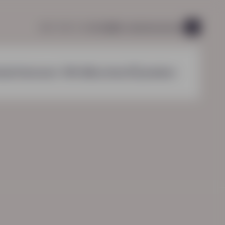
085 760 51 04
info@hn-ab.nl
vacatures
45
nzichten
over HN-AB
contact
zoeken
HN-AB Werkbaar Portaal
Ga naar jouw
arbeidsvoorwaardenpakket