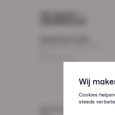
Diensten
Recruitment
Payroll
2026
Uitzenden en detacheren
Werving en selectie
Hoofdkantoor Zwolle
Inclusieve instroom
Burgemeester Roelenweg
13
8021 EV Zwolle
Coaching
Wij make
Outplacement
Loopbaanbegeleiding
Cookies helpen
steeds verbete
Wij zijn gecertificeerd
door: