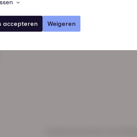
ssen
es accepteren
Weigeren
verhalen
inzichten
Keurmerken
Regl