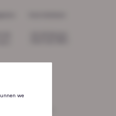
iteit op de werkvloer begint
erk dat past
gevens
Onze initiatieven
HN-AB Member
51 04
Sterk naar Werk
b.nl
 kunnen we
an: 08:30 tot 17:00 uur.