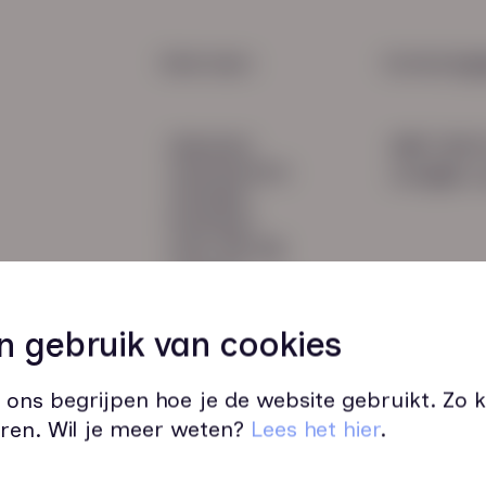
Vital
bij w
HR Service
Snel naar:
Contactge
Payroll
diensten
085 760 
Salarisadministratie
werknemers
info@hn-a
verhalen
inzichten
over HN-AB
contact
Vacatures
45
n gebruik van cookies
 ons begrijpen hoe je de website gebruikt. Zo
ren. Wil je meer weten?
Lees het hier
.
Wij zijn op werkdagen bereikbaar v