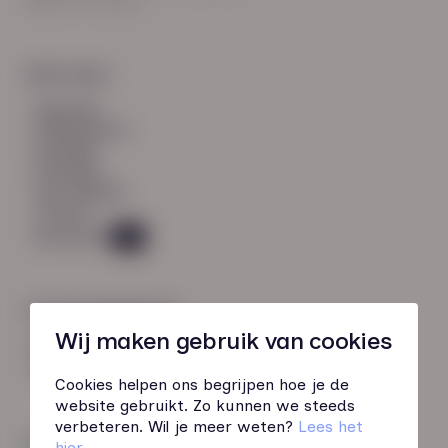
8021 EV Zwolle
Snel naar:
diensten
werknemers
verhalen
inzichten
over HN-AB
contact
Vacatures
46
Contactgegevens
Wij maken gebruik van cookies
085 760 51 04
info@hn-ab.nl
Cookies helpen ons begrijpen hoe je de
website gebruikt. Zo kunnen we steeds
verbeteren. Wil je meer weten?
Lees het
Onze initiatieven
hier
.