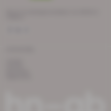
Wij zijn op werkdagen bereikbaar van: 08:30 tot
17:00 uur.
© HN-AB 2025
verhalen
inzichten
Keurmerken
Reglementen