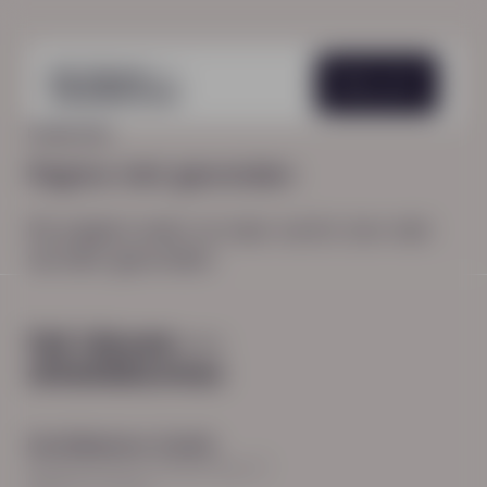
Menu
HOME
404
Pagina niet gevonden
De pagina waar je naar zocht, kon niet
worden gevonden.
Hoofdkantoor Zwolle
Burgemeester Roelenweg 13